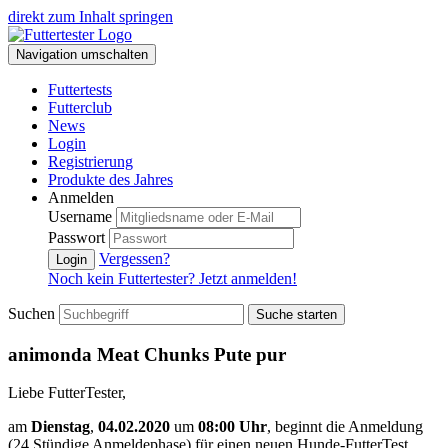
direkt zum Inhalt springen
Navigation umschalten
Futtertests
Futterclub
News
Login
Registrierung
Produkte des Jahres
Anmelden
Username
Passwort
Vergessen?
Login
Noch kein Futtertester? Jetzt anmelden!
Suchen
Suche starten
animonda Meat Chunks Pute pur
Liebe FutterTester,
am
Dienstag
,
04.02.2020
um
08:00 Uhr
, beginnt die Anmeldung
(24 Stündige Anmeldephase) für einen neuen Hunde-FutterTest.