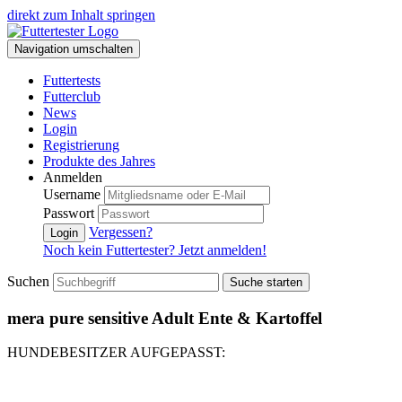
direkt zum Inhalt springen
Navigation umschalten
Futtertests
Futterclub
News
Login
Registrierung
Produkte des Jahres
Anmelden
Username
Passwort
Vergessen?
Login
Noch kein Futtertester? Jetzt anmelden!
Suchen
Suche starten
mera pure sensitive Adult Ente & Kartoffel
HUNDEBESITZER AUFGEPASST: