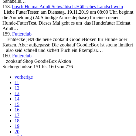
Sanabelle…
158.
bosch Heimat Adult Schwäbisch-Hällisches Landschwein
Liebe FutterTester, am Dienstag, 19.11.2019 um 08:00 Uhr, beginnt
die Anmeldung (24 Stündige Anmeldephase) für einen neuen
Hunde-FutterTest. Dieses Mal geht es um das Hundefutter Heimat
Adult…
159.
Futterclub
Entdecke jetzt die neue zookauf GoodieBoxen für Hunde oder
Katzen. Aber aufgepasst: Die zookauf GoodieBox ist streng limitiert
– also seid schnell und sichert Euch ein Exemplar.…
160.
Futterclub
zookauf-Shop GoodieBox Aktion
Suchergebnisse 151 bis 160 von 776
vorherige
11
12
13
14
15
16
17
18
19
20