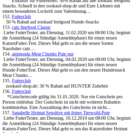
Exklusiv für Futtertester: 50% Rabatt auf alle zookauf feelgood
Snacks. Schnell in den zookauf-shop.de und Eure Liebsten mit
einem besonderen Leckerli zum Valentinstag…
152.
Futterclub
50 % Rabatt auf zookauf feelgood Hunde-Snacks
153.
catz finefood Classic
Liebe FutterTester, am Dienstag, 11.02.2020 um 08:00 Uhr, beginnt
die Anmeldung (24 Stündige Anmeldephase) für einen neuen
KatzenFutter-Test. Dieses Mal geht es um die neuen Sorten
Nassfutter catz…
154.
animonda Meat Chunks Pute pur
Liebe FutterTester, am Dienstag, 04.02.2020 um 08:00 Uhr, beginnt
die Anmeldung (24 Stündige Anmeldephase) für einen neuen
Hunde-FutterTest. Dieses Mal geht es um den neuen Hundesnack
Meat Chunks…
155.
Futterclub
zookauf-shop.de: 30 % Rabatt auf HUNTER Zubehör
156.
Futterclub
*Gutscheincode gültig bis 31.01.2020. Nur ein Gutschein pro
Person einlösbar. Der Gutschein ist nicht mit weiteren Rabatten
kombinierbar. Eine Auszahlung des Gutscheins ist nicht…
157.
Sanabelle Heimat Sensitive mit feiner Tierwohl-Pute
Liebe FutterTester, am Dienstag, 10.12.2019 um 08:00 Uhr, beginnt
die Anmeldung (24 Stündige Anmeldephase) für einen neuen
Katzen-FutterTest. Dieses Mal geht es um das Katzenfutter Heimat