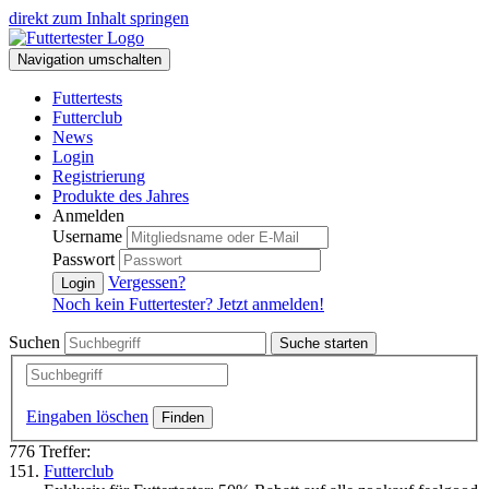
direkt zum Inhalt springen
Navigation umschalten
Futtertests
Futterclub
News
Login
Registrierung
Produkte des Jahres
Anmelden
Username
Passwort
Vergessen?
Login
Noch kein Futtertester? Jetzt anmelden!
Suchen
Suche starten
Eingaben löschen
776 Treffer:
151.
Futterclub