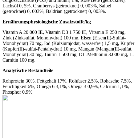
Oligosaccharide (FOS) und Inulin) 1%, Rote Bete (getrocknet),
Lachsöl 0, 5%, Cranberrys (getrocknet) 0, 003%, Salbei
(getrocknet) 0, 003%, Baldrian (getrocknet) 0, 003%.
Ernährungsphysiologische Zusatzstoffe/kg
Vitamin A 20 000 IE, Vitamin D3 1 750 IE, Vitamin E 250 mg,
Zink (Zinksulfat, Monohydrat) 100 mg, Eisen (Eisen(II)-Sulfat-
Monohydrat) 70 mg, Iod (Kalziumjodat, wasserfrei) 1,5 mg, Kupfer
(Kupfer(II)-sulfat-Pentahydrat) 10 mg, Mangan (Mangan(II)-sulfat,
Monohydrat) 30 mg, Taurin 1.500 mg, DL-Methionin 3.000 mg, L-
Carnitin 100 mg.
Analytische Bestandteile
Rohprotein 30%, Fettgehalt 17%, Rohfaser 2,5%, Rohasche 7,5%,
Feuchtigkeit 6%, Omega 6 3,1%, Omega 3 0,9%, Calcium 1,1%,
Phosphor 0,9%.