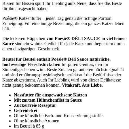
Bissen für Bissen spürt Ihr Liebling aufs Neue, dass Sie das Beste
für ihn ausgesucht haben.
Poésie® Katzenfutter – jeden Tag genau die richtige Portion
Zuneigung. Für eine innige Beziehung, die ein ganzes Katzenleben
hält.
Die leckeren Häppchen
von Poésie® DÉLI SAUCE in viel feiner
Sauce
sind ein wahres Gedicht für jede Katze und begeistern durch
einen einzigartigen Geschmack.
Beutel für Beutel enthält Poésie® Déli Sauce natürliche,
hochwertige Fleischstückchen
für puren Genuss, den Ihr
Stubentiger lieben wird. Beste Zutaten garantieren höchste Qualität
und sind ernährungsphysiologisch perfekt auf die Bedürfnisse der
Katze abgestimmt. Auch Ihr Liebling wird von dieser Delikatesse
nicht genug bekommen können.
Vitakraft. Aus Liebe.
Nassfutter für ausgewachsene Katzen
Mit zartem Hühnchenfilet in Sauce
Zuckerfreie Rezeptur
Getreidefrei
Ohne künstliche Farb- und Konservierungsstoffe
Ohne künstliche Aromen
Im Beutel à 85 g