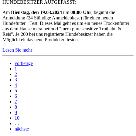
HUNDEBESITZER AUFGEPASST:
Am
Dienstag, den 19.03.2024
um
08:00 Uhr
, beginnt die
Anmeldung (24 Stündige Anmeldephase) für einen neuen
Hundefutter - Test. Dieses Mal geht es um ein neues Trockenfutter
aus dem Hause mera petfood "mera pure sensitive Truthahn &
Reis". Je 200 bei uns registrierte Hundebesitzer haben die
Möglichkeit das neue Produkt zu testen.
Lesen Sie mehr
vorherige
1
2
3
4
5
6
7
8
9
10
…
nächste