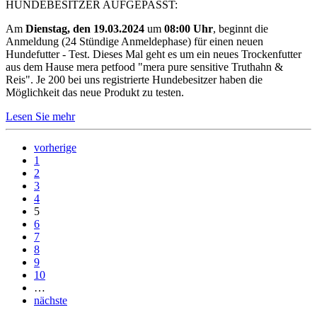
HUNDEBESITZER AUFGEPASST:
Am
Dienstag, den 19.03.2024
um
08:00 Uhr
, beginnt die
Anmeldung (24 Stündige Anmeldephase) für einen neuen
Hundefutter - Test. Dieses Mal geht es um ein neues Trockenfutter
aus dem Hause mera petfood "mera pure sensitive Truthahn &
Reis". Je 200 bei uns registrierte Hundebesitzer haben die
Möglichkeit das neue Produkt zu testen.
Lesen Sie mehr
vorherige
1
2
3
4
5
6
7
8
9
10
…
nächste