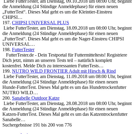
Liebe FutterTester, am Dienstag, 09.10.2018 um 08:00 Uhr, beginnt
die Anmeldung (24 Stündige Anmeldephase) für einen neuen
„FutterTest“. Dieses Mal geht es um die Kleintier-Einstreu
CHIPSI…
197.
CHIPSI UNIVERSAL PLUS
Liebe FutterTester, am Dienstag, 18.09.2018 um 08:00 Uhr, beginnt
die Anmeldung (24 Stündige Anmeldephase) für einen neuen
„FutterTest“. Dieses Mal geht es um die Nager-Einstreu CHIPSI
UNIVERSAL…
198.
FutterTester
FutterTester.de - Dein Testportal für Futtermitteltests! Registriere
Dich jetzt, nimm an unseren Tests teil – natürlich komplett
kostenfrei. Melde Dich zu interessanten FutterTests…
199.
NUTRO WILD FRONTIER Adult mit Hirsch & Rind
Liebe FutterTester, am Dienstag, 11.09.2018 um 08:00 Uhr, beginnt
die Anmeldung (24 Stündige Anmeldephase) für einen neuen
Hunde-FutterTest. Dieses Mal geht es um das Hundetrockenfutter
NUTRO WILD…
200.
Sanabelle Outdoor Katze
Liebe FutterTester, am Dienstag, 28.08.2018 um 08:00 Uhr, beginnt
die Anmeldung (24 Stündige Anmeldephase) für einen neuen
Katzen-FutterTest. Dieses Mal geht es um das Katzentrockenfutter
Sanabelle…
Suchergebnisse 191 bis 200 von 776