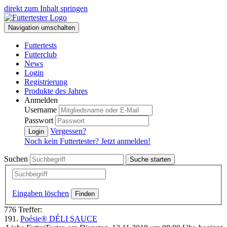
direkt zum Inhalt springen
Navigation umschalten
Futtertests
Futterclub
News
Login
Registrierung
Produkte des Jahres
Anmelden
Username
Passwort
Vergessen?
Login
Noch kein Futtertester? Jetzt anmelden!
Suchen
Suche starten
Eingaben löschen
776 Treffer:
191.
Poésie® DÉLI SAUCE