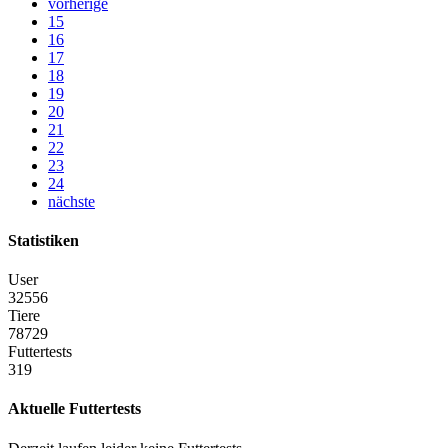
vorherige
15
16
17
18
19
20
21
22
23
24
nächste
Statistiken
User
32556
Tiere
78729
Futtertests
319
Aktuelle Futtertests